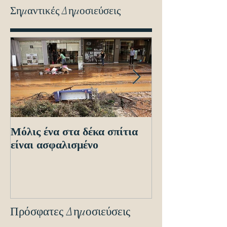
Σημαντικές Δημοσιεύσεις
Μόλις ένα στα δέκα σπίτια
Οδηγίες προς τ
είναι ασφαλισμένο
ενόψει των ηλε
διασταυρώσεων
εντοπισμό ανα
οχημά
Πρόσφατες Δημοσιεύσεις