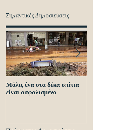
Σημαντικές Δημοσιεύσεις
Μόλις ένα στα δέκα σπίτια
Οδηγίες προς τ
είναι ασφαλισμένο
ενόψει των ηλε
διασταυρώσεων
εντοπισμό ανα
οχημά